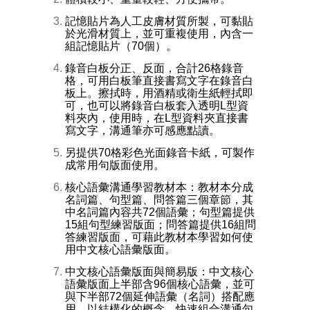
記憶貼片為人工皮膚材質所製，可黏貼
於光滑材質上，並可重複使用，內含一
組記憶貼片（70個）。
錄音白板分正、反面，合計26格錄音
格，可用白板筆直接書寫文字在錄音白
板上。擦拭時，用酒精或衛生紙輕拭即
可，也可以將錄音白板套入透明L型資
料夾內，使用時，在L型資料夾直接書
寫文字，溝通筆亦可感應點讀。
另提供70格彩色光面錄音卡紙，可製作
成常用句版面使用。
核心語彙溝通學習教材本：教材本分成
名詞篇、句型篇、問答篇三個章節，其
中名詞篇內容共72個語彙；句型篇提供
15組句型練習版面；問答篇提供16組問
答練習版面，可藉此教材本學習如何使
用中文核心語彙版面。
中文核心語彙版面與簡易版：中文核心
語彙版面上半部含96個核心語彙，並可
與下半部72個延伸語彙（名詞）搭配應
用，以結構化的概念，快速組合溝通句