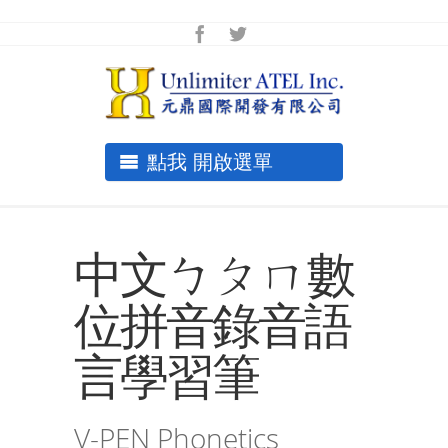
點我 開啟選單
中文ㄅㄆㄇ數
位拼音錄音語
言學習筆
V-PEN Phonetics