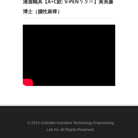
溝通輔具【A+C款: V-PENㄅㄆㄇ】黃美廉
博士（腦性麻痺）
© 2014 Unlimiter Assisitive Techonlogy Engineering
Lab Inc. All Rights Reserved.