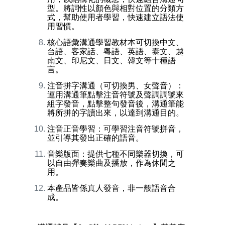
型。將詞性以顏色與相對位置的分類方
式，幫助使用者學習，快速建立語法使
用習慣。
核心語彙溝通學習教材本可切換中文、
台語、客家話、粵語、英語、泰文、越
南文、印尼文、日文、韓文等十種語
言。
注音拼字溝通（可切換男、女聲音）：
運用溝通筆點擊注音符號及聲調調號來
組字發音，點擊整句發音後，溝通筆能
將所拼的字讀出來，以達到溝通目的。
注音正音學習：可學習注音符號拼音，
並引導其發出正確的語音。
音樂版面：提供七種不同樂器切換，可
以自由彈奏樂曲及播放，作為休閒之
用。
本產品皆係真人發音，非一般語音合
成。