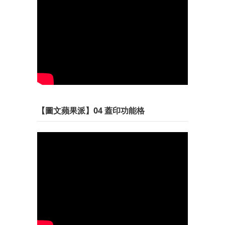
【圖文蘋果派】04 蓋印功能格