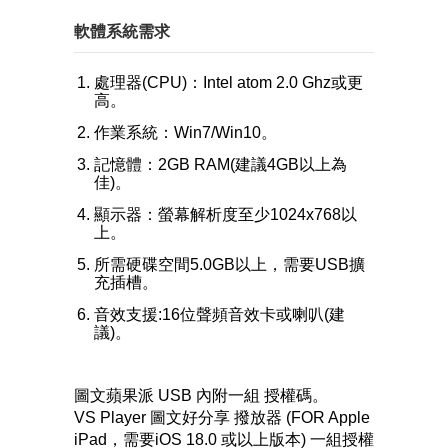
軟體系統需求
處理器(CPU)：Intel atom 2.0 Ghz或更
高。
作業系統：Win7/Win10。
記憶體：2GB RAM(建議4GB以上為
佳)。
顯示器：螢幕解析度至少1024x768以
上。
所需硬碟空間5.0GB以上，需要USB擴
充插槽。
音效支援:16位聲頻音效卡或喇叭(建
議)。
圖文蘋果派 USB 內附一組 授權碼。
VS Player 圖文好分享 撥放器 (FOR Apple
iPad，需要iOS 18.0 或以上版本) 一組授權