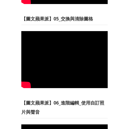
【圖文蘋果派】05_交換與清除圖格
【圖文蘋果派】06_進階編輯_使用自訂照
片與聲音