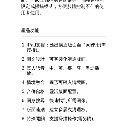
制、iPad上觸控溝通圖形等；間接選擇可
設定成掃描模式，方便肢體控制不佳的使
用者使用。
產品功能
iPad支援：匯出溝通版面至iPad使用(需
授權)。
圖文設計：可客製化溝通版面。
真人語音：中、英、臺、客、粵語播
放。
情境融合：圖形可融入情境圖。
合併儲格：靈活版面配置。
圖形搜尋：快速找到所需圖像。
版面連結：建立多層次溝通板。
特殊開關：支援掃描操作(需另購)。