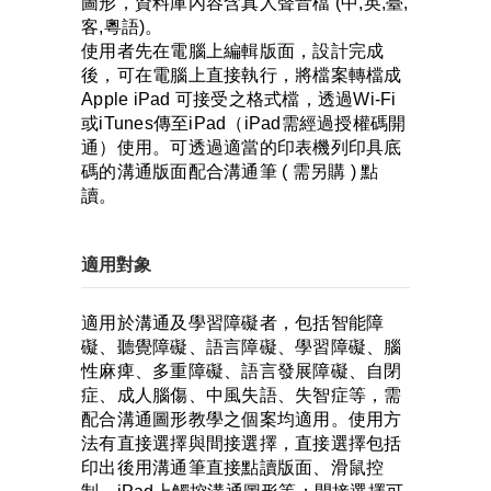
圖形，資料庫內容含真人聲音檔 (中,英,臺,
客,粵語)。
使用者先在電腦上編輯版面，設計完成
後，可在電腦上直接執行，將檔案轉檔成
Apple iPad 可接受之格式檔，透過Wi-Fi
或iTunes傳至iPad（iPad需經過授權碼開
通）使用。可透過適當的印表機列印具底
碼的溝通版面配合溝通筆 ( 需另購 ) 點
讀。
適用對象
適用於溝通及學習障礙者，包括智能障
礙、聽覺障礙、語言障礙、學習障礙、腦
性麻痺、多重障礙、語言發展障礙、自閉
症、成人腦傷、中風失語、失智症等，需
配合溝通圖形教學之個案均適用。使用方
法有直接選擇與間接選擇，直接選擇包括
印出後用溝通筆直接點讀版面、滑鼠控