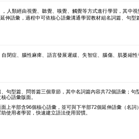
」，人類經由視覺、聽覺、嗅覺、觸覺等方式進行學習，其中視
與延伸語彙，過程中可依核心語彙溝通學習教材組名詞篇、句型
、自閉症、腦性麻痺、語言發展遲緩、失智症、腦傷、肌萎縮性
、句型篇、問答篇三個章節，其中名詞篇內容共72個語彙；句型
文核心語彙版面。
面上半部含96個核心語彙，並可與下半部72個延伸語彙（名
幫助使用者學習，快速建立語法使用習慣。