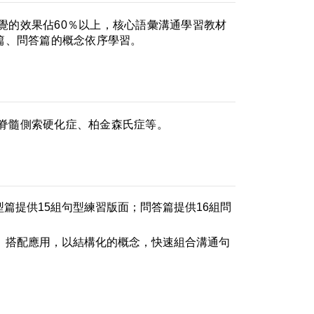
覺的效果佔60％以上，核心語彙溝通學習教材
篇、問答篇的概念依序學習。
脊髓側索硬化症、柏金森氏症等。
篇提供15組句型練習版面；問答篇提供16組問
詞）搭配應用，以結構化的概念，快速組合溝通句