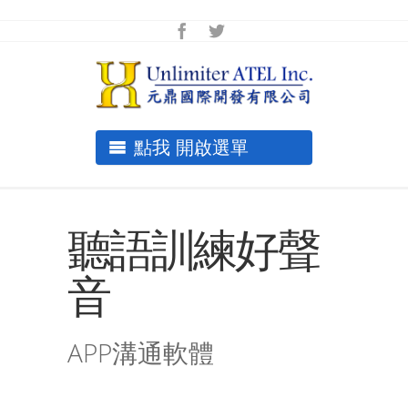
點我 開啟選單
聽語訓練好聲
音
APP溝通軟體