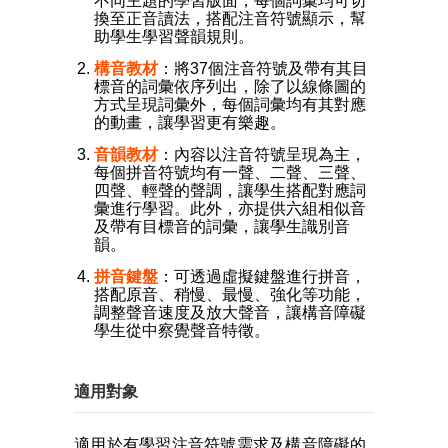
不同主題的學習版面，每個詞彙均可切
換至正音讀法，搭配注音符號顯示，幫
助學生學習聲韻規則。
構音教材
：將37個注音符號及帶有其目
標音的詞彙依序列出，除了以線條圖的
方式呈現詞彙外，每個詞彙均有其對應
的動畫，讓學習更有樂趣。
音韻教材
：內容以注音符號呈現為主，
每個拼音符號均有一聲、二聲、三聲、
四聲、輕聲的聲調，讓學生搭配對應詞
彙進行學習。此外，亦提供六組相似音
及帶有目標音的詞彙，讓學生識別音
韻。
拼音鍵盤
：可透過虛擬鍵盤進行拼音，
搭配原音、稍慢、最慢、強化等功能，
調整聲音速度及放大聲音，讓構音障礙
學生從中察覺聲音特徵。
適用對象
適用於有學習注音符號需求及構音障礙的