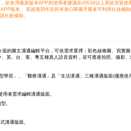
新，欲使用最新版本APP的使用者建議在iOS16以上系統安裝使
更新APP版本。 若超過四年且持有身心障礙手冊者可利用社政補
新申請社政補助。
介面的圖文溝通編輯平台，可依需求選擇：彩色線條圖、寫實圖、
中、英、台、客、粵五種真人語音資料，並可透過拍照、攝影、
型學習」、「醫療溝通」及「生活溝通」三種溝通版面(優惠使用
照使用者需求編輯溝通版面。
句型。
題式溝通版面。