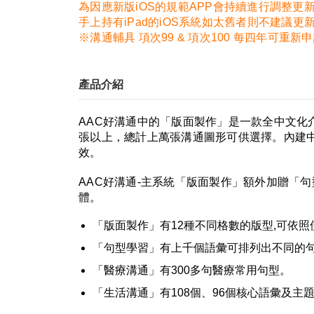
為因應新版iOS的規範APP會持續進行調整更
手上持有iPad的iOS系統如太舊者則不建議
※溝通輔具 項次99 & 項次100 每四年可重
產品介紹
AAC好溝通中的「版面製作」是一款全中文化
張以上，總計上萬張溝通圖形可供選擇。內建
效。
AAC好溝通-主系統「版面製作」額外加贈「句
體。
「版面製作」有12種不同格數的版型,可依
「句型學習」有上千個語彙可排列出不同的
「醫療溝通」有300多句醫療常用句型。
「生活溝通」有108個、96個核心語彙及主