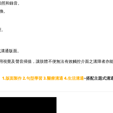
拍照和錄音。
換。
型。
式溝通版面。
可用視覺及聲音掃描，讓肢體不便無法有效觸控介面之溝障者亦
：
1.版面製作 2.句型學習 3.醫療溝通 4.生活溝通
~搭配主題式溝