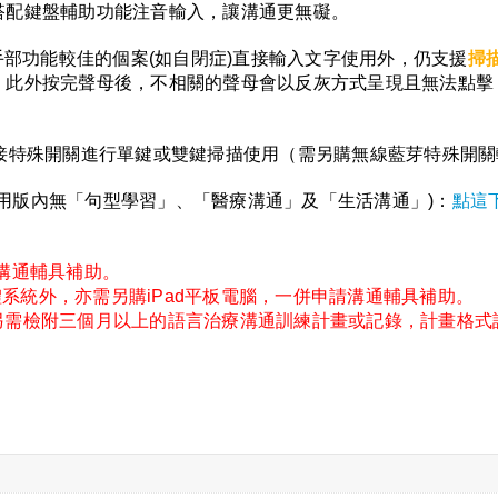
搭配鍵盤輔助功能注音輸入，讓溝通更無礙。
手部功能較佳的個案(如自閉症)直接輸入文字使用外，仍支援
掃
。此外按完聲母後，不相關的聲母會以反灰方式呈現且無法點擊
接特殊開關進行單鍵或雙鍵掃描使用（需另購無線藍芽特殊開關
版 (試用版內無「句型學習」、「醫療溝通」及「生活溝通」)：
點這下載
9溝通輔具補助。
軟體系統外，亦需另購iPad平板電腦，一併申請溝通輔具補助。
助時，另需檢附三個月以上的語言治療溝通訓練計畫或記錄，計畫格