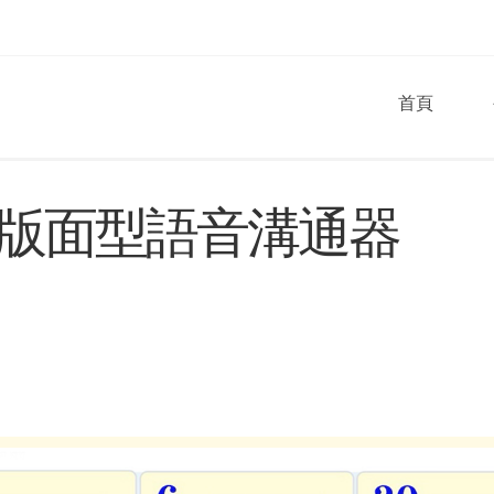
首頁
態版面型語音溝通器