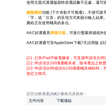
使用主題式溝通版面時若遇語彙不足處，還可
鍵盤輔助
功能 (下方有影片可觀看)，不僅可讓
「字」或「注音」的呈現方式來顯示輸入結果
薦給正在使用輔具的各位。
AAC好溝通具
掃描功能
，可進行螢幕掃描或外
AAC好溝通可至AppleStore下載7天試用
註1: 已有iPad平板電腦者，可直接申請項次9
註2: 申請項次100溝通輔具者，除本產品之
註3: 申請項次99或項次100溝通輔具補
規定之格式。
語言治療溝通訓練計畫格式及範例：
文件內容
下載連結